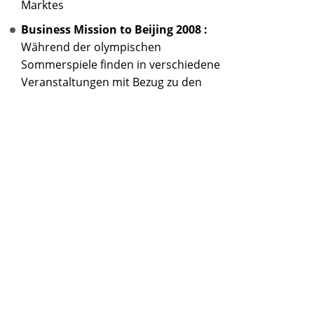
Marktes
Business Mission to Beijing 2008 :
Während der olympischen
Sommerspiele finden in verschiedene
Veranstaltungen mit Bezug zu den
wirtschaftlichen Beziehungen in China
statt. Wir bieten die Teilnahme an einer
Delegationsreise nach Beijing an.
Business Mission to Beijing &
Heilongjiang:
12.-20.06.2008 , Aktuelle
Fragen der Markterschließung: Aus
Anlaß der 19. Harbin International
Conference on Investment and
Cooperation begeben wir uns mit einer
Delegation nach Beijing und
"chinesisch" Nord-Ost-China.
Teilnehmer sind willkommen.