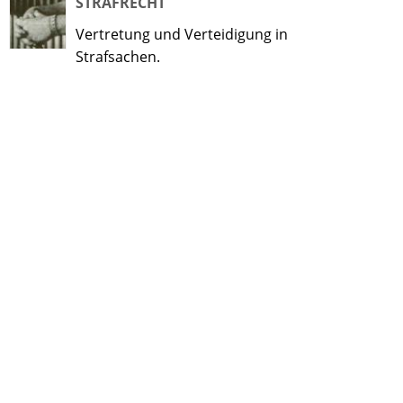
STRAFRECHT
Vertretung und Verteidigung in
Strafsachen.
STRASSENVERKEHRSRECHT
Wenn es um den Führerschein,
die Strafe oder den Schaden
geht.
UNTERNEHMENSNACHFOLGE
Verkauf, Übertragung, Mergers &
Acquisitions.
VERMOEGENSRECHT
Das Thema "Vermögensrecht"
und/oder "Klärung von