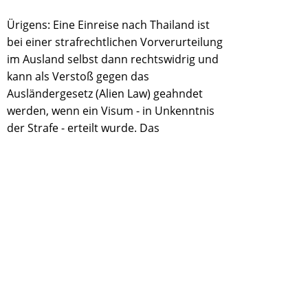
Ürigens: Eine Einreise nach Thailand ist
bei einer strafrechtlichen Vorverurteilung
im Ausland selbst dann rechtswidrig und
kann als Verstoß gegen das
Ausländergesetz (Alien Law) geahndet
werden, wenn ein Visum - in Unkenntnis
der Strafe - erteilt wurde. Das
thailändische Alien Law verbietet - außer
im Bagatellbereich - die Einreise von
Ausländern, die strafrechtlich verurteilt
worden sind.
CRIMINAL LAW AND THAILAND
Please notice and respect thai local
criminal laws before is might be to late.