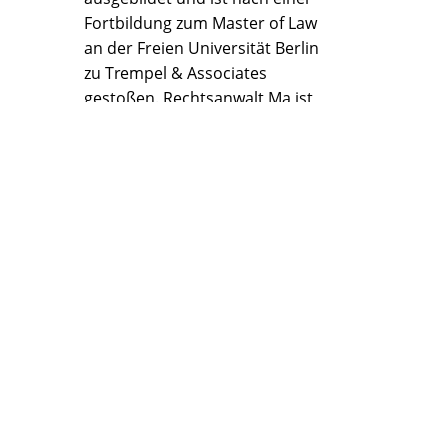
Fortbildung zum Master of Law
an der Freien Universität Berlin
zu Trempel & Associates
gestoßen. Rechtsanwalt Ma ist
Ihr Ansprechpartner im China-
Desk. Rechtsgebiete:
Wirtschafts- und
Markterschließungsrecht,
Firmengründung,
Prozessvertretung,
Schiedsgerichtsverfahren,
Immobilien- und
Gesellschaftsrecht,
Aufenthaltsrecht, Handelsrecht.
MARTIN PROTZE
Rechtsanwalt Martin Protze ist