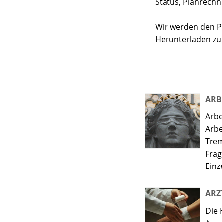
Status, Planrechnu
Wir werden den Pl
Herunterladen zur
ARB
Arbe
Arbe
Trem
Frag
Einz
ARZ
Die 