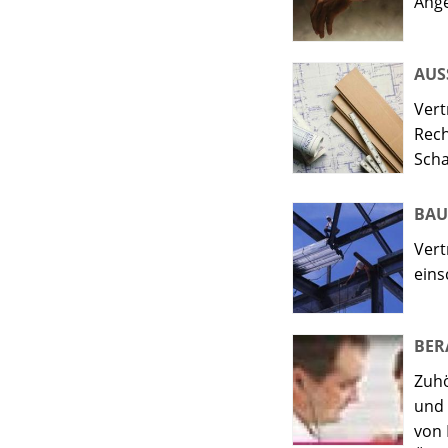
Ange
AUS
Vert
Rech
Sch
BAU
Vert
eins
BER
Zuhö
und 
von 