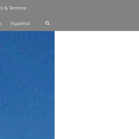
ts & Termine
n
Espanhol