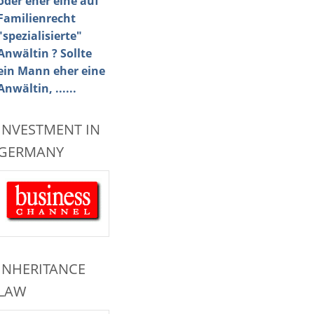
oder eher eine auf
Familienrecht
"spezialisierte"
Anwältin ? Sollte
ein Mann eher eine
Anwältin, ......
INVESTMENT IN
GERMANY
INHERITANCE
LAW