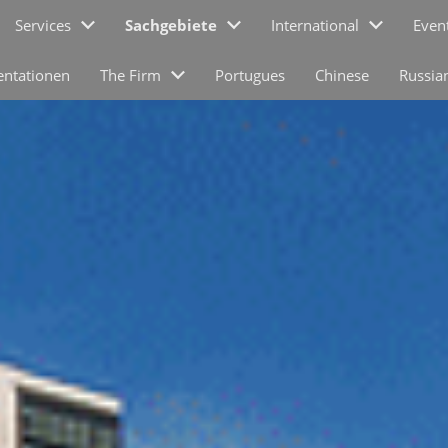
Services
Sachgebiete
International
Even
entationen
The Firm
Portugues
Chinese
Russia