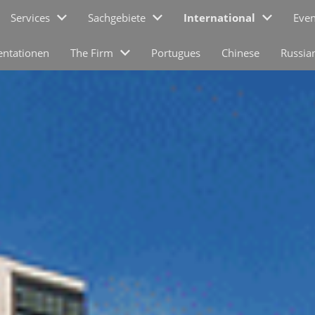
Services
Sachgebiete
International
Even
entationen
The Firm
Portugues
Chinese
Russia