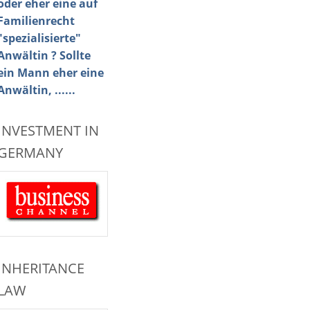
oder eher eine auf
Familienrecht
"spezialisierte"
Anwältin ? Sollte
ein Mann eher eine
Anwältin, ......
INVESTMENT IN
GERMANY
INHERITANCE
LAW