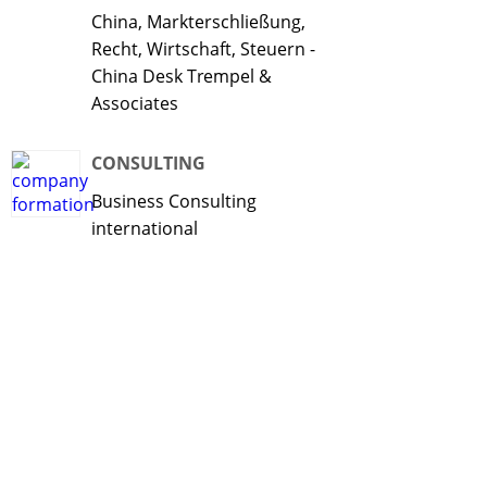
China, Markterschließung,
Recht, Wirtschaft, Steuern -
China Desk Trempel &
Associates
CONSULTING
Business Consulting
international
DIE KANZLEI
Trempel & Associates: Business
Mission to China: Cooperative
Joint Venture Partner Sangxing
Law Firm, Sichuan/China.
ESPANHOL