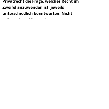
Privatrecht die Frage, welches Recht im
Zweifel anzuwenden ist, jeweils
unterschiedlich beantworten. Nicht
selten gibt es Hin- und
Herverweisungen, die den Laien
verwirren und den Anwalt
rechtfertigen. Das hat seinen Grund.
Art. 25 Abs. 1 des deutschen EGBGB -
*nunmehr geändert - bestimmte bis
August 2015 für den Erbfall:
'Die Rechtsnachfolge von Todes wegen
unterliegt dem Recht des Staates, dem
der Erblasser im Zeitpunkt seines Todes
angehörte.'
Dies bedeutet, daß im Falle des Todes